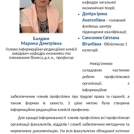
кафедри загальної
економічної теорії;
Допіра Ірина
Анатоліївна
– головний
фахівець центру
підвищення кваліфікації;
Самсонюк Світлана
Балджи
Марина Дмитрівна
Віталіївна
- бібліотекар 1
Голова інформаційно-редакційної комісії
категорії.
завідувач кафедри економіки та
планування бізнесу,д.е.н., професор
Невід'ємною
складовою частиною
роботи профспілкової
організації, є
інформаційне
забезпечення членів профспілки про трудові права та гарантії, а
також формах їх захисту. З цією метою була створена
інформаційно-редакційна комісія профкому.
Для кращої інформованості членів профспілки всі профспілкові
організації факультетів, відділів і служб забезпечено методичну та
нормативну документацію. На всіх факультетах обладнані куточки