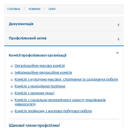
ГОЛОВНА
НОВИНИ
ОНЕУ
Документація
Профспілковий актив
Комісії профспілкової організації
Організаційно-масова комісія
Інформаційно-редакційна комісія
Комісія з культурно-масової, спортивної та оздоровчої роботи
Комісія з молодіжної політики
Комісія з охорони праці
Комісія з соціально-економічного захисту працівників
університету
Комісія профкому з житлово-побутової роботи
Шановні члени профспілки!