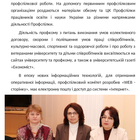
профспілкової роботи. На допомогу первинним профспілковим
організаціям роздаються матеріали обкому та ЦК Профспілки
працівників освіти і науки України за різними напрямками
діяльності Профспілки.
Діяльність профкому з питань виконання умов колективного
договору, охорони і поліпшення умов праці співробітників,
культурно-масової, спортивної та оздоровчої роботи і про роботу з
ветеранами університету та дітьми співробітників висвітлюється на
сайтах університету та профкому, а також в університетській газеті
«Економіст».
В епоху нових інформаційних технологій, для отримання
оперативної інформації, профспілковий комітет розробив «WEB -
сторінку», має електронну пошту і доступ до системи «Інтернет».