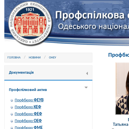
Профбю
ГОЛОВНА
НОВИНИ
ОНЕУ
Документація
Профспілковий актив
ФЕУВ
Профбюро
КЕФ
Профбюро
ФЕФ
Профбюро
ОЕФ
Профбюро
Татьян
ФМЕ
Профбюро