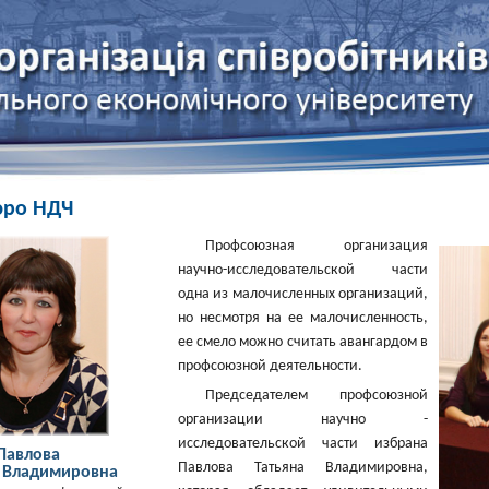
ро НДЧ
Профсоюзная организация
научно-исследовательской части
одна из малочисленных организаций,
но несмотря на ее малочисленность,
ее смело можно считать авангардом в
профсоюзной деятельности.
Председателем профсоюзной
организации научно -
исследовательской части избрана
Павлова
Павлова Татьяна Владимировна,
а Владимировна