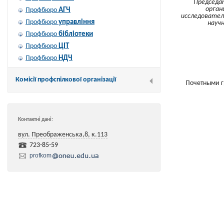
Председа
орган
АГЧ
Профбюро
исследовател
управління
Профбюро
науч
бібліотеки
Профбюро
ЦІТ
Профбюро
НДЧ
Профбюро
Комісії профспілкової організації
Почетными г
Контактні дані:
вул. Преображенська,8, к.113
723-85-59
profkom