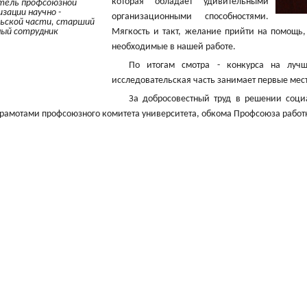
которая обладает удивительными
тель профсоюзной
изации научно -
организационными способностями.
ьской части, старший
ный сотрудник
Мягкость и такт, желание прийти на помощь, 
необходимые в нашей работе.
По итогам смотра - конкурса на луч
исследовательская часть занимает первые мес
За добросовестный труд в решении соци
рамотами профсоюзного комитета университета, обкома Профсоюза работ